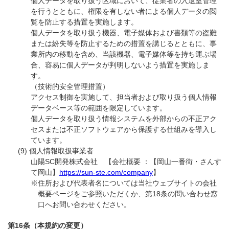
個人データを取り扱う区域において、従業者の入退室管理
を行うとともに、権限を有しない者による個人データの閲
覧を防止する措置を実施します。
個人データを取り扱う機器、電子媒体および書類等の盗難
または紛失等を防止するための措置を講じるとともに、事
業所内の移動を含め、当該機器、電子媒体等を持ち運ぶ場
合、容易に個人データが判明しないよう措置を実施しま
す。
（技術的安全管理措置）
アクセス制御を実施して、担当者および取り扱う個人情報
データベース等の範囲を限定しています。
個人データを取り扱う情報システムを外部からの不正アク
セスまたは不正ソフトウェアから保護する仕組みを導入し
ています。
個人情報取扱事業者
山陽SC開発株式会社 【会社概要 ：【岡山一番街・さんす
て岡山】
https://sun-ste.com/company
】
※住所および代表者名については当社ウェブサイトの会社
概要ページをご参照いただくか、第18条の問い合わせ窓
口へお問い合わせください。
第16条（本規約の変更）