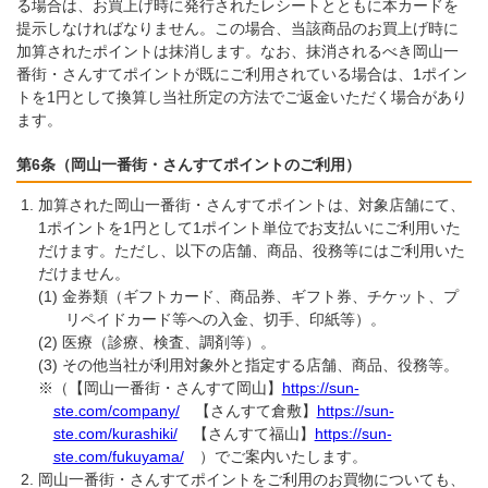
る場合は、お買上げ時に発行されたレシートとともに本カードを
提示しなければなりません。この場合、当該商品のお買上げ時に
加算されたポイントは抹消します。なお、抹消されるべき岡山一
番街・さんすてポイントが既にご利用されている場合は、1ポイン
トを1円として換算し当社所定の方法でご返金いただく場合があり
ます。
第6条（岡山一番街・さんすてポイントのご利用）
加算された岡山一番街・さんすてポイントは、対象店舗にて、
1ポイントを1円として1ポイント単位でお支払いにご利用いた
だけます。ただし、以下の店舗、商品、役務等にはご利用いた
だけません。
金券類（ギフトカード、商品券、ギフト券、チケット、プ
リペイドカード等への入金、切手、印紙等）。
医療（診療、検査、調剤等）。
その他当社が利用対象外と指定する店舗、商品、役務等。
※（【岡山一番街・さんすて岡山】
https://sun-
ste.com/company/
【さんすて倉敷】
https://sun-
ste.com/kurashiki/
【さんすて福山】
https://sun-
ste.com/fukuyama/
）でご案内いたします。
岡山一番街・さんすてポイントをご利用のお買物についても、