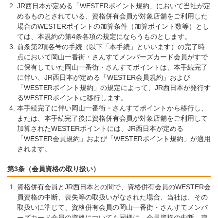
JR西日本が定める「WESTERポイント規約」において当社が定
めるものとされている、資格併有会員が対象店舗をご利用した
場合のWESTERポイントの加算条件（加算ポイント数等）とし
ては、本規約の第4条各項の規定にならうものとします。
前条第2項各号の手続（以下「本手続」といいます）の完了時
点において岡山一番街・さんすてメンバーズカード会員がすで
に保有していた岡山一番街・さんすてポイントは、本手続完了
に伴い、JR西日本が定める「WESTER会員規約」および
「WESTERポイント規約」の規定によって、JR西日本が発行す
るWESTERポイントに移行します。
本手続完了に伴い岡山一番街・さんすてポイントから移行し、
または、本手続完了後に資格併有会員が対象店舗をご利用して
加算されたWESTERポイントには、JR西日本が定める
「WESTER会員規約」および「WESTERポイント規約」が適用
されます。
第3条（会員資格の取り扱い）
資格併有会員とJR西日本との間で、資格併有会員のWESTER会
員資格の中断、喪失等の取扱いがなされた場合、当社は、その
取扱いに準じて、資格併有会員の岡山一番街・さんすてメンバ
ーズカード会員の資格についても同様に、会員資格の中断、喪