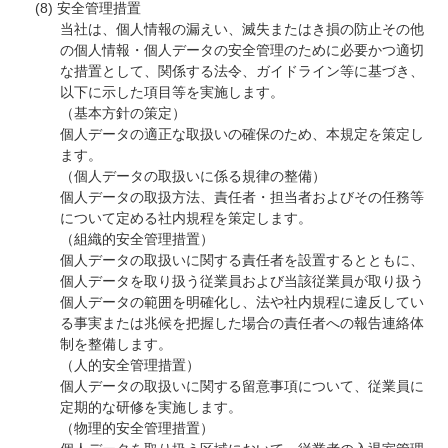
安全管理措置
当社は、個人情報の漏えい、滅失またはき損の防止その他
の個人情報・個人データの安全管理のために必要かつ適切
な措置として、関係する法令、ガイドライン等に基づき、
以下に示した項目等を実施します。
（基本方針の策定）
個人データの適正な取扱いの確保のため、本規定を策定し
ます。
（個人データの取扱いに係る規律の整備）
個人データの取扱方法、責任者・担当者およびその任務等
について定める社内規程を策定します。
（組織的安全管理措置）
個人データの取扱いに関する責任者を設置するとともに、
個人データを取り扱う従業員および当該従業員が取り扱う
個人データの範囲を明確化し、法や社内規程に違反してい
る事実または兆候を把握した場合の責任者への報告連絡体
制を整備します。
（人的安全管理措置）
個人データの取扱いに関する留意事項について、従業員に
定期的な研修を実施します。
（物理的安全管理措置）