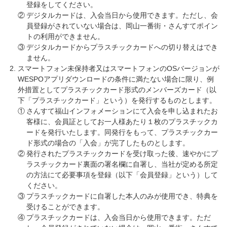
登録をしてください。
②
デジタルカードは、入会当日から使用できます。ただし、会
員登録がされていない場合は、岡山一番街・さんすてポイン
トの利用ができません。
③
デジタルカードからプラスチックカードへの切り替えはでき
ません。
スマートフォン未保持者又はスマートフォンのOSバージョンが
WESPOアプリダウンロードの条件に満たない場合に限り、例
外措置としてプラスチックカード形式のメンバーズカード（以
下「プラスチックカード」という）を発行するものとします。
①
さんすて福山インフォメーションにて入会を申し込まれたお
客様に、会員証としてお一人様あたり１枚のプラスチックカ
ードを発行いたします。同発行をもって、プラスチックカー
ド形式の場合の「入会」が完了したものとします。
②
発行されたプラスチックカードを受け取った後、速やかにプ
ラスチックカード裏面の署名欄に自署し、当社が定める所定
の方法にて必要事項を登録（以下「会員登録」という）して
ください。
③
プラスチックカードに自署した本人のみが使用でき、特典を
受けることができます。
④
プラスチックカードは、入会当日から使用できます。ただ