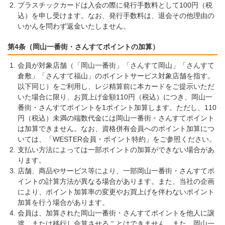
プラスチックカードは入会の際に発行手数料として100円（税
込）を申し受けます。なお、発行手数料は、退会その他理由の
いかんを問わず返金いたしません。
第4条（岡山一番街・さんすてポイントの加算）
会員が対象店舗（「岡山一番街」「さんすて岡山」「さんすて
倉敷」「さんすて福山」のポイントサービス対象店舗を指す。
以下同じ）をご利用し、レジ精算前に本カードをご提示いただ
いた場合に限り、お買上げ金額110円（税込）につき、岡山一
番街・さんすてポイントを1ポイント加算します。ただし、110
円（税込）未満の端数代金には岡山一番街・さんすてポイント
は加算できません。なお、資格併有会員へのポイント加算につ
いては、「WESTER会員・ポイント特約」をご参照ください。
支払い方法によっては一部ポイントの加算ができない場合があ
ります。
店舗、商品やサービス等により、一部岡山一番街・さんすてポ
イントの計算方法が異なる場合があります。また、当社の企画
により、ポイント加算率の変更やお買上げを伴わないポイント
加算を行う場合があります。
会員は、加算された岡山一番街・さんすてポイントを他人に譲
渡、または移行し合算させることはできません。また、岡山一