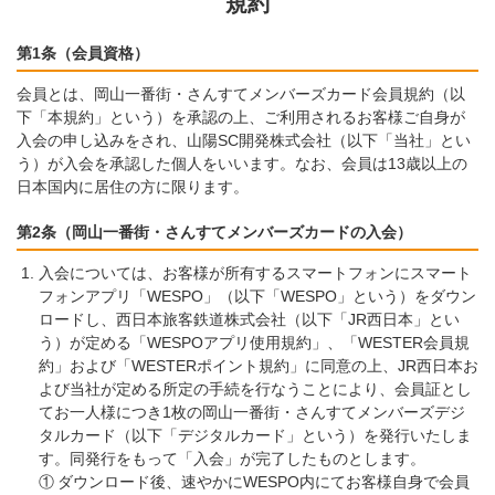
規約
第1条（会員資格）
会員とは、岡山一番街・さんすてメンバーズカード会員規約（以
下「本規約」という）を承認の上、ご利用されるお客様ご自身が
入会の申し込みをされ、山陽SC開発株式会社（以下「当社」とい
う）が入会を承認した個人をいいます。なお、会員は13歳以上の
日本国内に居住の方に限ります。
第2条（岡山一番街・さんすてメンバーズカードの入会）
入会については、お客様が所有するスマートフォンにスマート
フォンアプリ「WESPO」（以下「WESPO」という）をダウン
ロードし、西日本旅客鉄道株式会社（以下「JR西日本」とい
う）が定める「WESPOアプリ使用規約」、「WESTER会員規
約」および「WESTERポイント規約」に同意の上、JR西日本お
よび当社が定める所定の手続を行なうことにより、会員証とし
てお一人様につき1枚の岡山一番街・さんすてメンバーズデジ
タルカード（以下「デジタルカード」という）を発行いたしま
す。同発行をもって「入会」が完了したものとします。
①
ダウンロード後、速やかにWESPO内にてお客様自身で会員