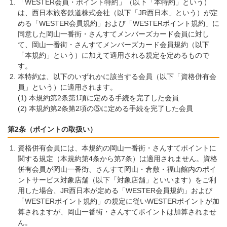
「WESTER会員・ポイント特約」（以下「本特約」という）
は、西日本旅客鉄道株式会社（以下「JR西日本」という）が定
める「WESTER会員規約」および「WESTERポイント規約」に
同意した岡山一番街・さんすてメンバーズカード会員に対し
て、岡山一番街・さんすてメンバーズカード会員規約（以下
「本規約」という）に加えて適用される規定を定めるもので
す。
本特約は、以下のいずれかに該当する会員（以下「資格併有会
員」という）に適用されます。
本規約第2条第1項に定める手続を完了した会員
本規約第2条第2項の⑤に定める手続を完了した会員
第2条（ポイントの取扱い）
資格併有会員には、本規約の岡山一番街・さんすてポイントに
関する規定（本規約第4条から第7条）は適用されません。資格
併有会員が岡山一番街、さんすて岡山・倉敷・福山館内のポイ
ントサービス対象店舗（以下「対象店舗」といいます）をご利
用した場合、JR西日本が定める「WESTER会員規約」および
「WESTERポイント規約」の規定に従いWESTERポイントが加
算されますが、岡山一番街・さんすてポイントは加算されませ
ん。