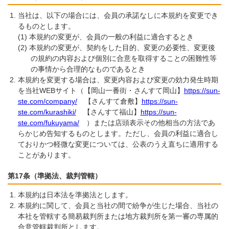
当社は、以下の場合には、会員の承諾なしに本規約を変更でき
るものとします。
本規約の変更が、会員の一般の利益に適合するとき
本規約の変更が、契約をした目的、変更の必要性、変更後
の規約の内容および個別に合意を取得することの困難性等
の事情から合理的なものであるとき
本規約を変更する場合は、変更内容および変更の効力発生時期
を当社WEBサイト（【岡山一番街・さんすて岡山】
https://sun-
ste.com/company/
【さんすて倉敷】
https://sun-
ste.com/kurashiki/
【さんすて福山】
https://sun-
ste.com/fukuyama/
）または店頭表示その他相当の方法であ
らかじめ告知するものとします。ただし、会員の利益に適合し
ておりかつ軽微な変更については、公表のうえ直ちに適用する
ことがあります。
第17条（準拠法、裁判管轄）
本規約は日本法を準拠法とします。
本規約に関して、会員と当社の間で紛争が生じた場合、当社の
本社を管轄する簡易裁判所または地方裁判所を第一審の専属的
合意管轄裁判所とします。