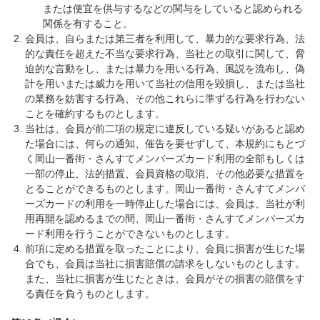
または便宜を供与するなどの関与をしていると認められる
関係を有すること。
会員は、自らまたは第三者を利用して、暴力的な要求行為、法
的な責任を超えた不当な要求行為、当社との取引に関して、脅
迫的な言動をし、または暴力を用いる行為、風説を流布し、偽
計を用いまたは威力を用いて当社の信用を毀損し、または当社
の業務を妨害する行為、その他これらに準ずる行為を行わない
ことを確約するものとします。
当社は、会員が前二項の規定に違反している疑いがあると認め
た場合には、何らの通知、催告を要せずして、本規約にもとづ
く岡山一番街・さんすてメンバーズカード利用の全部もしくは
一部の停止、法的措置、会員資格の取消、その他必要な措置を
とることができるものとします。岡山一番街・さんすてメンバ
ーズカードの利用を一時停止した場合には、会員は、当社が利
用再開を認めるまでの間、岡山一番街・さんすてメンバーズカ
ード利用を行うことができないものとします。
前項に定める措置を取ったことにより、会員に損害が生じた場
合でも、会員は当社に損害賠償の請求をしないものとします。
また、当社に損害が生じたときは、会員がその損害の賠償をす
る責任を負うものとします。