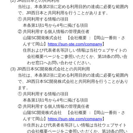
JR西日本との共同利用
当社は、本条第2項に定める利用目的の達成に必要な範囲内
で、JR西日本と共同利用を行うことがあります。
①
共同利用する情報の項目
本条第1項1号から4号に掲げる項目
②
共同利用する個人情報の管理責任者
山陽SC開発株式会社 【会社概要 ：【岡山一番街・さ
んすて岡山】
https://sun-ste.com/company
】
住所および代表者名等詳しい情報は当社ウェブサイトの
会社概要ページをご参照いただくか、第18条の問い合
わせ窓口へお問い合わせください。
JR西日本SC開発株式会社との共同利用
当社は、本条第2項に定める利用目的の達成に必要な範囲内
で、JR西日本SC開発株式会社と共同利用を行うことがあり
ます。
①
共同利用する情報の項目
本条第1項1号から4号に掲げる項目
②
共同利用する個人情報の管理責任者
山陽SC開発株式会社 【会社概要 ：【岡山一番街・さ
んすて岡山】
https://sun-ste.com/company
】
※住所および代表者名等詳しい情報は当社ウェブサイト
の会社概要ページをご参照いただくか、第18条の問い