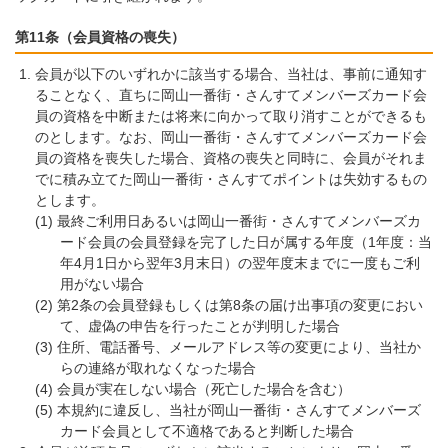
第11条（会員資格の喪失）
会員が以下のいずれかに該当する場合、当社は、事前に通知す
ることなく、直ちに岡山一番街・さんすてメンバーズカード会
員の資格を中断または将来に向かって取り消すことができるも
のとします。なお、岡山一番街・さんすてメンバーズカード会
員の資格を喪失した場合、資格の喪失と同時に、会員がそれま
でに積み立てた岡山一番街・さんすてポイントは失効するもの
とします。
最終ご利用日あるいは岡山一番街・さんすてメンバーズカ
ード会員の会員登録を完了した日が属する年度（1年度：当
年4月1日から翌年3月末日）の翌年度末までに一度もご利
用がない場合
第2条の会員登録もしくは第8条の届け出事項の変更におい
て、虚偽の申告を行ったことが判明した場合
住所、電話番号、メールアドレス等の変更により、当社か
らの連絡が取れなくなった場合
会員が実在しない場合（死亡した場合を含む）
本規約に違反し、当社が岡山一番街・さんすてメンバーズ
カード会員として不適格であると判断した場合