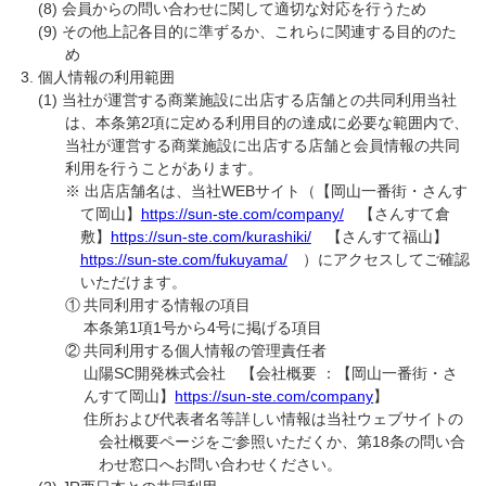
会員からの問い合わせに関して適切な対応を行うため
その他上記各目的に準ずるか、これらに関連する目的のた
め
個人情報の利用範囲
当社が運営する商業施設に出店する店舗との共同利用当社
は、本条第2項に定める利用目的の達成に必要な範囲内で、
当社が運営する商業施設に出店する店舗と会員情報の共同
利用を行うことがあります。
※ 出店店舗名は、当社WEBサイト（【岡山一番街・さんす
て岡山】
https://sun-ste.com/company/
【さんすて倉
敷】
https://sun-ste.com/kurashiki/
【さんすて福山】
https://sun-ste.com/fukuyama/
）にアクセスしてご確認
いただけます。
①
共同利用する情報の項目
本条第1項1号から4号に掲げる項目
②
共同利用する個人情報の管理責任者
山陽SC開発株式会社 【会社概要 ：【岡山一番街・さ
んすて岡山】
https://sun-ste.com/company
】
住所および代表者名等詳しい情報は当社ウェブサイトの
会社概要ページをご参照いただくか、第18条の問い合
わせ窓口へお問い合わせください。