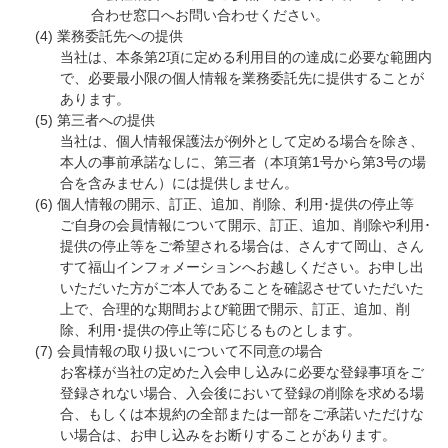
合わせ窓口へお問い合わせください。
業務委託先への提供
当社は、本条第2項に定める利用目的の達成に必要な範囲内
で、必要最小限の個人情報を業務委託先に提供することが
あります。
第三者への提供
当社は、個人情報保護法が例外として定める場合を除き、
本人の事前承諾なしに、第三者（本項第1号から第3号の場
合を含みません）には提供しません。
個人情報の開示、訂正、追加、削除、利用･提供の停止等
ご自身の会員情報について開示、訂正、追加、削除や利用･
提供の停止等をご希望される場合は、さんすて岡山、さん
すて福山インフォメーションへお越しください。お申し出
いただいた方がご本人であることを確認させていただいた
上で、合理的な期間および範囲で開示、訂正、追加、削
除、利用･提供の停止等に応じるものとします。
会員情報の取り扱いについて不同意の場合
お客様が当社の定めた入会申し込みに必要な登録事項をご
登録されない場合、入会後において登録の削除を求める場
合、もしくは本規約の全部または一部をご承諾いただけな
い場合は、お申し込みをお断りすることがあります。