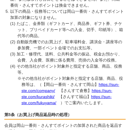
番街・さんすてポイントは換金できません。
以下の商品・役務等については岡山一番街・さんすてポイント
加算の対象になりません。
たばこ、金券類（ギフトカード、商品券、ギフト券、チケ
ット、プリペイドカード等への入金、切手、印紙等）、箱
代等の商品。
自動販売機でのお買上げ、駐車場料金、講演会・講座等の
参加費、一部イベント会場でのお支払等。
加工・修理代、送料、公共料金等の振込、税金お預かり、
会費、入会費、医療に係る費用、売掛の入金等の役務。
その他当社がポイント対象外と指定する店舗、商品、役務
等。
※その他当社がポイント対象外と指定する店舗、商品、役
務等は、（【岡山一番街・さんすて岡山】
https://sun-
ste.com/company/
【さんすて倉敷】
https://sun-
ste.com/kurashiki/
【さんすて福山】
https://sun-
ste.com/fukuyama/
）でご案内いたします。
第5条（お買上げ商品返品時の処理）
会員は岡山一番街・さんすてポイントの加算された商品を返品す