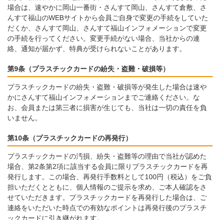
場合は、速やかに岡山一番街・さんすて岡山、さんすて倉敷、さ
んすて福山のWEBサイトから会員ご自身で変更の手続をしていた
だくか、さんすて岡山、さんすて福山インフォメーションで変更
の手続を行ってください。変更手続がない場合、当社からの連
絡、通知が届かず、特典が受けられないことがあります。
第9条（プラスチックカードの紛失・盗難・破損等）
プラスチックカードの紛失・盗難・破損等が発生した場合は速や
かにさんすて福山インフォメーションまでご連絡ください。な
お、会員または第三者に損害が生じても、当社は一切の責任を負
いません。
第10条（プラスチックカードの再発行）
プラスチックカードの汚損、紛失・盗難等の理由で当社が認めた
場合、第2条第2項に該当する会員に限りプラスチックカードを再
発行します。この場合、再発行手数料として100円（税込）をご負
担いただくとともに、個人情報のご提示を求め、ご本人確認をさ
せていただきます。プラスチックカードを再発行した場合は、ご
連絡をいただいた時点での有効なポイントは再発行後のプラスチ
ックカードに引き継がれます。