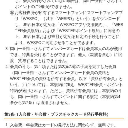
し、会員登録がされていない場合は、岡山一番街・さんすて
ポイントのご利用ができません。
⑤
お客様自身が所有するスマートフォンにスマートフォンアプ
リ「WESPO」（以下「WESPO」という）をダウンロード
し、JR西日本が定める「WESPOアプリ使用規約」、「WES
TER会員規約」および「WESTERポイント規約」に同意の
上、JR西日本および当社が定める所定の手続を行うことに
より、WESPOに同期させることができます。
岡山一番街・さんすてメンバーズカードは会員本人のみが使用
でき、特典を受けることができます。他人（親族を含む）に譲
渡、貸与することはできません。
会員のうち、第１項または第2項の⑤の手続を完了した会員
（岡山一番街・さんすてメンバーズカード会員の資格と
WESTER会員の資格を併有する会員。以下「資格併有会員」と
いう。）については、本規約に加え、WESTER会員・ポイント
特約が適用されます。ただし、資格併有会員には、本規約のう
ち、岡山一番街・さんすてポイントに関する規定（本規約第4
条から第7条）は適用されません。
第3条（入会費・年会費・プラスチックカード発行手数料）
入会費・年会費はカードの発行方法に関わらず、無料です。