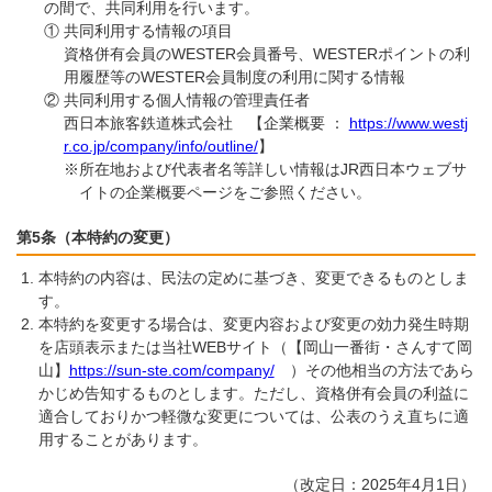
の間で、共同利用を行います。
①
共同利用する情報の項目
資格併有会員のWESTER会員番号、WESTERポイントの利
用履歴等のWESTER会員制度の利用に関する情報
②
共同利用する個人情報の管理責任者
西日本旅客鉄道株式会社 【企業概要 ：
https://www.westj
r.co.jp/company/info/outline/
】
※所在地および代表者名等詳しい情報はJR西日本ウェブサ
イトの企業概要ページをご参照ください。
第5条（本特約の変更）
本特約の内容は、民法の定めに基づき、変更できるものとしま
す。
本特約を変更する場合は、変更内容および変更の効力発生時期
を店頭表示または当社WEBサイト（【岡山一番街・さんすて岡
山】
https://sun-ste.com/company/
）その他相当の方法であら
かじめ告知するものとします。ただし、資格併有会員の利益に
適合しておりかつ軽微な変更については、公表のうえ直ちに適
用することがあります。
（改定日：2025年4月1日）