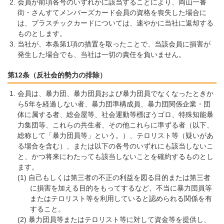
会員が前項各号のいずれかに該当することにより、岡山一番
街・さんすてメンバーズカード会員の資格を喪失した場合に
は、プラスチックカードについては、速やかに当社に返却する
ものとします。
当社が、本条第1項の措置を取ったことで、当該会員に損害が
発生した場合でも、当社は一切の責任を負いません。
第12条（反社会的勢力の排除）
会員は、暴力団、暴力団員および暴力団員でなくなったときか
ら5年を経過しない者、暴力団準構成員、暴力団関係企業・団
体に属する者、総会屋等、社会運動等標ぼうゴロ、特殊知能暴
力集団等、これらの共生者、その他これらに準ずる者（以下、
総称して「暴力団員等」という。）、テロリスト等（疑いがあ
る場合を含む）、または以下の各号のいずれにも該当しないこ
と、かつ将来にわたっても該当しないことを確約するものとし
ます。
自己もしくは第三者の不正の利益を図る目的または第三者
に損害を加える目的をもってするなど、不当に暴力団員等
またはテロリスト等を利用していると認められる関係を有
すること。
暴力団員等またはテロリスト等に対して資金等を提供し、