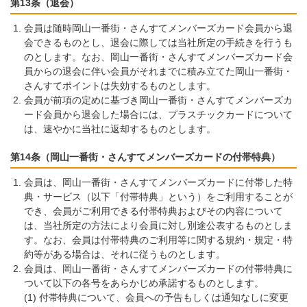
第13条（退会）
会員は随時岡山一番街・さんすてメンバーズカード会員から退
会できるものとし、退会に際しては当社所定の手続きを行うも
のとします。なお、岡山一番街・さんすてメンバーズカード会
員からの退会に伴い会員がそれまでに積み立てた岡山一番街・
さんすてポイントは失効するものとします。
会員が前項の定めに基づき岡山一番街・さんすてメンバーズカ
ード会員から退会した場合には、プラスチックカードについて
は、速やかに当社に返却するものとします。
第14条（岡山一番街・さんすてメンバーズカードの付帯特典）
会員は、岡山一番街・さんすてメンバーズカードに付帯した特
典・サービス（以下「付帯特典」という）をご利用することが
でき、会員がご利用できる付帯特典およびその内容について
は、当社所定の方法により会員に対し別途公表するものとしま
す。なお、会員は付帯特典のご利用等に関する規約・規定・特
約等がある場合は、それに従うものとします。
会員は、岡山一番街・さんすてメンバーズカードの付帯特典に
ついて以下の各号をあらかじめ承諾するものとします。
付帯特典について、会員への予告もしくは通知なしに変更